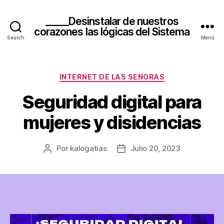
_____Desinstalar de nuestros
corazones las lógicas del Sistema
Search
Menú
Categorías
INTERNET DE LAS SENORAS
Seguridad digital para
mujeres y disidencias
Por
kalogatias
Julio 20, 2023
Autor
Fecha
de
de
la
publicación
Entrada