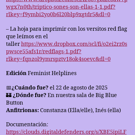
wgx7n0th/triptico-sones-son-ellas-1-1.pdf?
rlkey=f9ymbi2yo0b6l20blp9xgtdr5&dl=0
– La hoja para imprimir con los versitos red flag
que leímos en el
taller
https://www.dropbox.com/scl/fi/o2ei2rz0s
pwsce55afs1r/redflags-1.pdf?
rlkey=fqnzol9ymrspztv18ok4soevc&dl=0
Edición
Feminist Helplines
📅
¿Cuándo fue?
el 22 de agosto de 2025
🏰
¿Dónde fue?
En nuestra sala de Big Blue
Button
Anfitrionas:
Constanza (Ella/elle), Inés (ella)
Documentación:
https://clouds.digitaldefenders.org/s/XBE5ipiLF