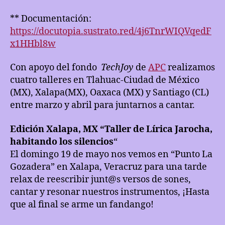
** Documentación:
https://docutopia.sustrato.red/4j6TnrWIQVqedF
x1HHbl8w
Con apoyo del fondo
TechJoy
de
APC
realizamos
cuatro talleres en Tlahuac-Ciudad de México
(MX), Xalapa(MX), Oaxaca (MX) y Santiago (CL)
entre marzo y abril para juntarnos a cantar.
Edición Xalapa, MX
“Taller de Lírica Jarocha,
habitando los silencios
“
El domingo 19 de mayo nos vemos en “Punto La
Gozadera” en Xalapa, Veracruz para una tarde
relax de reescribir junt@s versos de sones,
cantar y resonar nuestros instrumentos, ¡Hasta
que al final se arme un fandango!