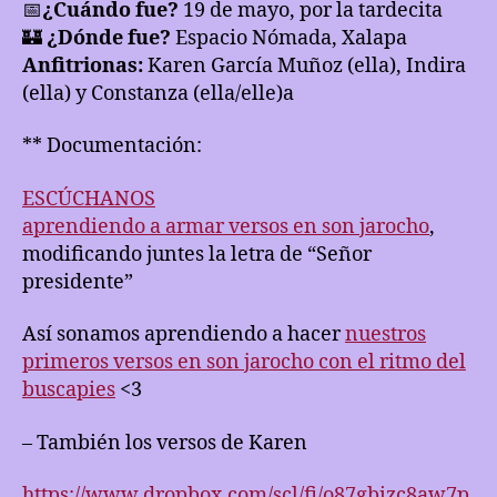
📅
¿Cuándo fue?
19 de mayo, por la tardecita
🏰
¿Dónde fue?
Espacio Nómada, Xalapa
Anfitrionas:
Karen García Muñoz (ella), Indira
(ella) y Constanza (ella/elle)a
** Documentación:
ESCÚCHANOS
aprendiendo a armar versos en son jarocho
,
modificando juntes la letra de “Señor
presidente”
Así sonamos aprendiendo a hacer
nuestros
primeros versos en son jarocho con el ritmo del
buscapies
<3
– También los versos de Karen
https://www.dropbox.com/scl/fi/o87gbizc8aw7p