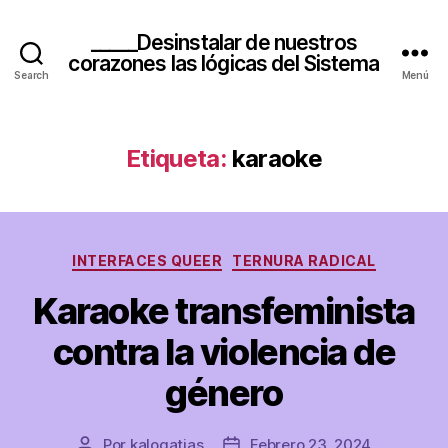
_____Desinstalar de nuestros
corazones las lógicas del Sistema
Search
Menú
Etiqueta:
karaoke
Categorías
INTERFACES QUEER
TERNURA RADICAL
Karaoke transfeminista
contra la violencia de
género
Por
kalogatias
Febrero 23, 2024
Autor
Fecha