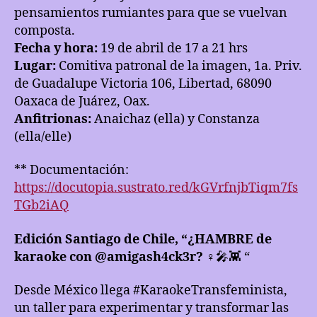
pensamientos rumiantes para que se vuelvan
composta.
Fecha y hora:
19 de abril de 17 a 21 hrs
Lugar:
Comitiva patronal de la imagen, 1a. Priv.
de Guadalupe Victoria 106, Libertad, 68090
Oaxaca de Juárez, Oax.
Anfitrionas:
Anaichaz (ella) y Constanza
(ella/elle)
** Documentación:
https://docutopia.sustrato.red/kGVrfnjbTiqm7fs
TGb2iAQ
Edición Santiago de Chile, “¿HAMBRE de
karaoke con @amigash4ck3r?
♀️🎤👾 “
Desde México llega #KaraokeTransfeminista,
un taller para experimentar y transformar las